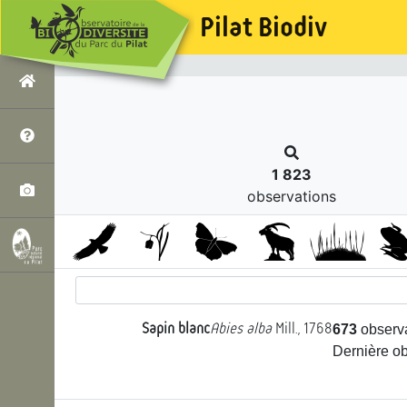
s
Pilat Biodiv
1 823
observations
Sapin blanc
Abies alba
Mill., 1768
673
observ
Dernière o