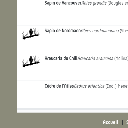
Sapin de Vancouver
Abies grandis
(Douglas ex
Sapin de Nordmann
Abies nordmanniana
(Ste
Araucaria du Chili
Araucaria araucana
(Molina
Cèdre de l'Atlas
Cedrus atlantica
(Endl.) Manet
Cèdre du Liban
Cedrus libani
A.Rich., 1823
2
ob
Der
Accueil
|