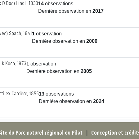
 D.Don) Lindl., 1833
14
observations
Dernière observation en
2017
ven) Spach, 1841
1
observation
Dernière observation en
2000
) K.Koch, 1873
1
observation
Dernière observation en
2005
ti ex Carrière, 1855
13
observations
Dernière observation en
2024
servations
nière observation en
2018
Site du Parc naturel régional du Pilat
|
Conception et crédit