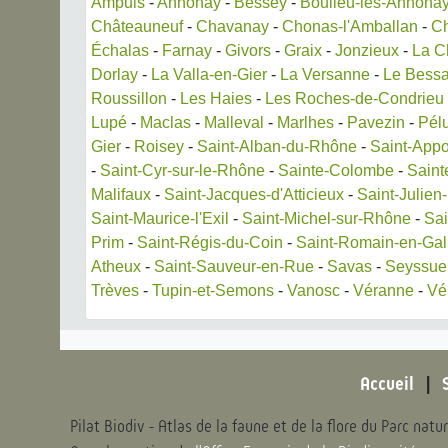
Ampuis
-
Annonay
-
Bessey
-
Boulieu-lès-Annona
Châteauneuf
-
Chavanay
-
Chonas-l'Amballan
-
C
Échalas
-
Farnay
-
Givors
-
Graix
-
Jonzieux
-
La C
Dorlay
-
La Valla-en-Gier
-
La Versanne
-
Le Bessa
Roussillon
-
Les Haies
-
Les Roches-de-Condrieu
Lupé
-
Maclas
-
Malleval
-
Marlhes
-
Pavezin
-
Pél
Gier
-
Roisey
-
Saint-Alban-du-Rhône
-
Saint-Appo
-
Saint-Cyr-sur-le-Rhône
-
Sainte-Colombe
-
Saint
Malifaux
-
Saint-Jacques-d'Atticieux
-
Saint-Julien
Saint-Maurice-l'Exil
-
Saint-Michel-sur-Rhône
-
Sai
Prim
-
Saint-Régis-du-Coin
-
Saint-Romain-en-Gal
Atheux
-
Saint-Sauveur-en-Rue
-
Savas
-
Seyssue
Trèves
-
Tupin-et-Semons
-
Vanosc
-
Véranne
-
Vé
Accueil
|
Pilat Biodiv - Atlas de la faune et de la flore du Parc natur