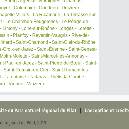
y
-
Bourg-Argental
-
Burdignes
-
Charnas
-
huyer
-
Colombier
-
Condrieu
-
Doizieux
-
hapelle-Villars
-
La Ricamarie
-
La Terrasse-sur-
t
-
Le Chambon-Feugerolles
-
Le Péage-de-
-
Limony
-
Loire-sur-Rhône
-
Longes
-
Lorette
-
ussin
-
Planfoy
-
Reventin-Vaugris
-
Rive-de-
linard
-
Saint-Chamond
-
Saint-Clair-du-Rhône
e-Croix-en-Jarez
-
Saint-Étienne
-
Saint-Genest-
-Molin-Molette
-
Saint-Marcel-lès-Annonay
-
nt-Paul-en-Jarez
-
Saint-Pierre-de-Bœuf
-
Saint-
-
Saint-Romain-en-Gier
-
Saint-Romain-les-
l
-
Tarentaise
-
Tartaras
-
Thélis-la-Combe
-
rin
-
Vienne
-
Vinzieux
Site du Parc naturel régional du Pilat
|
Conception et crédit
el régional du Pilat, 2019