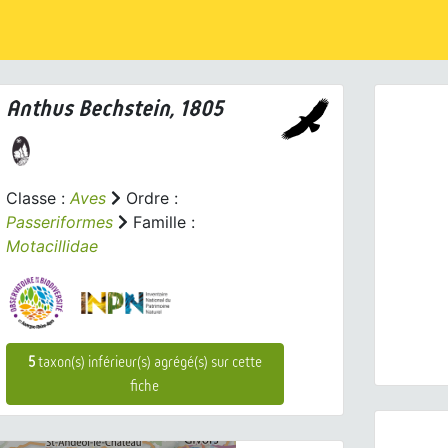
Anthus
Bechstein, 1805
Classe :
Aves
Ordre :
Passeriformes
Famille :
Prev
Motacillidae
Anthus
5
taxon(s) inférieur(s) agrégé(s) sur cette
fiche