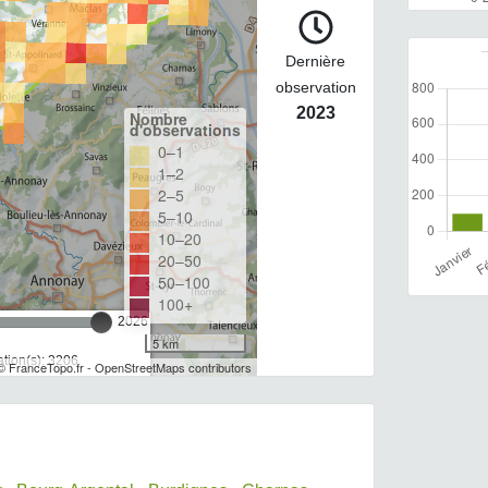
Dernière
observation
2023
Nombre
d'observations
0–1
1–2
2–5
5–10
10–20
20–50
50–100
100+
2026
5 km
tion(s): 3206
© FranceTopo.fr - OpenStreetMaps contributors