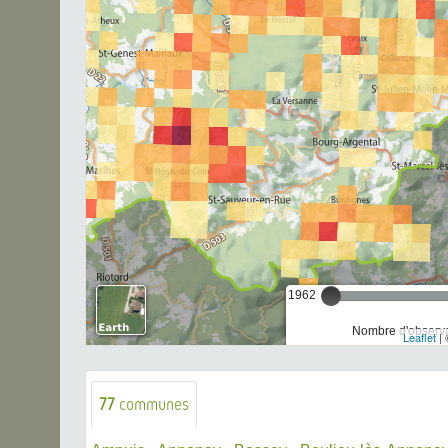
1962
Nombre d'observa
Leaflet
| 
77
communes