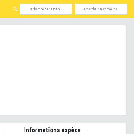
ious
Next
 trivialis (Linnaeus, 1758) © J. LAIGNEL - CC BY-SA
Informations espèce