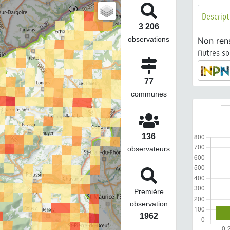
Descript
3 206
observations
Non ren
Autres so
77
communes
136
observateurs
Première
observation
1962