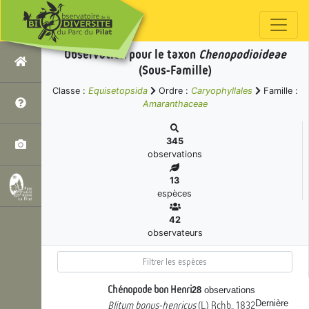
Observation pour le taxon
Chenopodioideae
(Sous-Famille)
Classe :
Equisetopsida
Ordre :
Caryophyllales
Famille :
Amaranthaceae
345
observations
13
espèces
42
observateurs
Chénopode bon Henri
28
observations
Dernière
Blitum bonus-henricus
(L.) Rchb., 1832