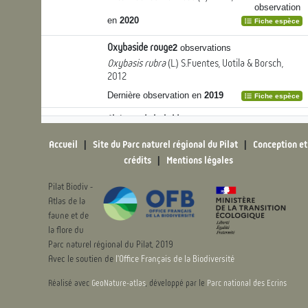
observation
en
2020
Fiche espèce
Oxybaside rouge
2
observations
Oxybasis rubra
(L.) S.Fuentes, Uotila & Borsch,
2012
Dernière observation en
2019
Fiche espèce
Chénopode hybride
14
observations
Chenopodiastrum hybridum
(L.) S.Fuentes, Uotila
Accueil
|
Site du Parc naturel régional du Pilat
|
Conception et
& Borsch, 2012
crédits
|
Mentions légales
Dernière observation en
2007
Fiche espèce
Pilat Biodiv -
Arroche
Atriplex
L., 1753 [nom. et typ. cons.]
2
Atlas de la
observations
faune et de
Dernière observation en
2001
Fiche espèce
la flore du
Parc naturel régional du Pilat, 2019
Chénopode blanc
Chenopodium album
L., 1753
Avec le soutien de
l'Office Français de la Biodiversité
138
observations
Réalisé avec
GeoNature-atlas
, développé par le
Parc national des Ecrins
Dernière observation en
2020
Fiche espèce