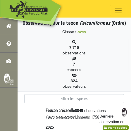
Observation pour le taxon
Falconiformes
(Ordre)
Classe :
Aves
7 715
observations
7
espèces
324
observateurs
Faucon crécerelle
6849
observations
Dernière
Falco tinnunculus
Linnaeus, 1758
observation en
2025
Fiche espèce