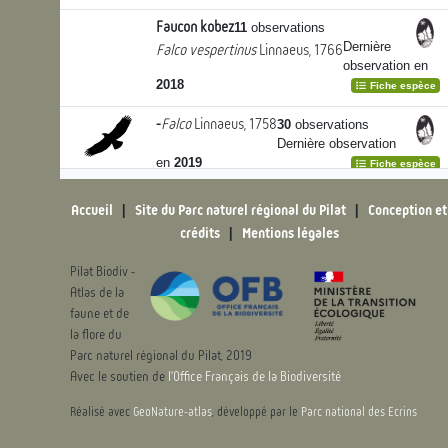
Faucon kobez
11
observations
Dernière
Falco vespertinus
Linnaeus, 1766
observation en
2018
Fiche espèce
-
Falco
Linnaeus, 1758
30
observations
Dernière observation
en
2019
Fiche espèce
Accueil
|
Site du Parc naturel régional du Pilat
|
Conception et
Faucon émerillon
22
observations
crédits
|
Mentions légales
Dernière
Falco columbarius
Linnaeus, 1758
observation en
Pilat Biodiv -
2019
Fiche espèce
Atlas de la
faune et de
Faucon pèlerin
321
observations
la flore du
Dernière
Falco peregrinus
Tunstall, 1771
Parc naturel régional du Pilat, 2019
observation en
2024
Avec le soutien de
l'Office Français de la Biodiversité
Fiche espèce
Réalisé avec
GeoNature-atlas
, développé par le
Parc national des Ecrins
Faucon hobereau
481
observations
Dernière
Falco subbuteo
Linnaeus, 1758