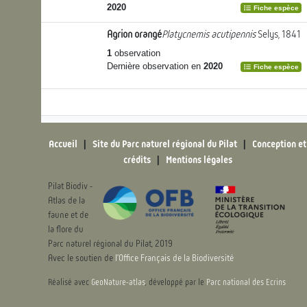
2020
Fiche espèce
Agrion orangé
Platycnemis acutipennis
Selys, 1841
1
observation
Dernière observation en
2020
Fiche espèce
Accueil
|
Site du Parc naturel régional du Pilat
|
Conception et
crédits
|
Mentions légales
Pilat Biodiv -
Atlas de la
faune et de
la flore du
Parc naturel régional du Pilat, 2019
Avec le soutien de
l'Office Français de la Biodiversité
Réalisé avec
GeoNature-atlas
, développé par le
Parc national des Ecrins