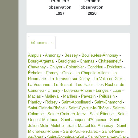
Première
Dernière
observation
observation
1997
2020
63
communes
Ampuis
-
Annonay
-
Bessey
-
Boulieu-lès-Annonay
-
Bourg-Argental
-
Burdignes
-
Charnas
-
Châteauneuf
-
Chavanay
-
Chuyer
-
Colombier
-
Condrieu
-
Doizieux
-
Échalas
-
Farnay
-
Graix
-
La Chapelle-Villars
-
La
Ricamarie
-
La Terrasse-sur-Dorlay
-
La Valla-en-Gier
-
La Versanne
-
Le Bessat
-
Les Haies
-
Les Roches-de-
Condrieu
-
Limony
-
Loire-sur-Rhône
-
Longes
-
Lupé
-
Maclas
-
Malleval
-
Marlhes
-
Pavezin
-
Pélussin
-
Planfoy
-
Roisey
-
Saint-Appolinard
-
Saint-Chamond
-
Saint-Clair-du-Rhône
-
Saint-Cyr-sur-le-Rhône
-
Sainte-
Colombe
-
Sainte-Croix-en-Jarez
-
Saint-Étienne
-
Saint-
Genest-Malifaux
-
Saint-Jacques-d'Atticieux
-
Saint-
Julien-Molin-Molette
-
Saint-Marcel-lès-Annonay
-
Saint-
Michel-sur-Rhône
-
Saint-Paul-en-Jarez
-
Saint-Pierre-
de-Bœuf
-
Saint-Romain-en-Gal
-
Saint-Romain-en-Gier
-