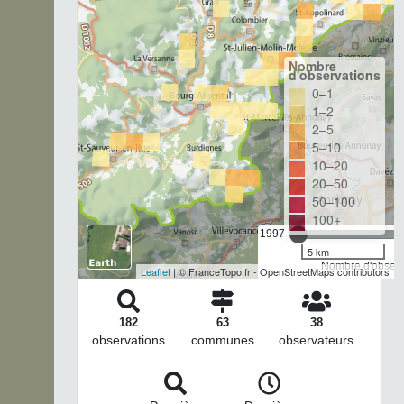
Nombre
d'observations
0–1
1–2
2–5
5–10
10–20
20–50
50–100
100+
1997
5 km
Nombre d'observa
Leaflet
| © FranceTopo.fr - OpenStreetMaps contributors
182
63
38
observations
communes
observateurs