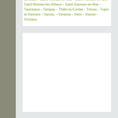
Saint-Romain-les-Atheux
-
Saint-Sauveur-en-Rue
-
Tarentaise
-
Tartaras
-
Thélis-la-Combe
-
Trèves
-
Tupin-
et-Semons
-
Vanosc
-
Véranne
-
Vérin
-
Vienne
-
Vinzieux
Previous
Next
Erodium cicutarium (L.) L'Hér., 1789 © O.
Roquinarc'h - CC BY-NC-SA