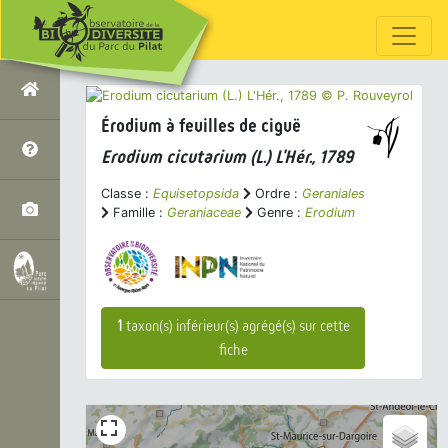
Érodium à feuilles de ciguë
Erodium cicutarium
(L.) L'Hér., 1789
Classe :
Equisetopsida
Ordre :
Geraniales
Famille :
Geraniaceae
Genre :
Erodium
1
taxon(s) inférieur(s) agrégé(s) sur cette
fiche