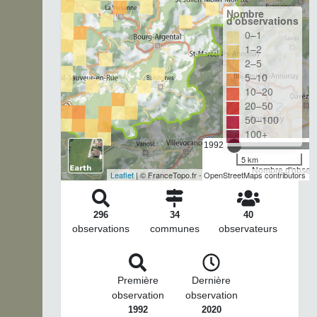
Nombre
d'observations
0–1
1–2
2–5
5–10
10–20
20–50
50–100
100+
1992
5 km
Nombre d'observa
Leaflet
| © FranceTopo.fr - OpenStreetMaps contributors
296
34
40
observations
communes
observateurs
Première
Dernière
observation
observation
1992
2020