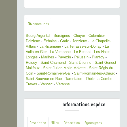
34
communes
Bourg-Argental
-
Burdignes
-
Chuyer
-
Colombier
-
Doizieux
-
Échalas
-
Graix
-
Jonzieux
-
La Chapelle-
Villars
-
La Ricamarie
-
La Terrasse-sur-Dorlay
-
La
Valla-en-Gier
-
La Versanne
-
Le Bessat
-
Les Haies
-
Longes
-
Marlhes
-
Pavezin
-
Pélussin
-
Planfoy
-
Roisey
-
Saint-Chamond
-
Saint-Étienne
-
Saint-Genest-
Malifaux
-
Saint-Julien-Molin-Molette
-
Saint-Régis-du-
Coin
-
Saint-Romain-en-Gal
-
Saint-Romain-les-Atheux
-
Saint-Sauveur-en-Rue
-
Tarentaise
-
Thélis-la-Combe
-
Trèves
-
Vanosc
-
Véranne
Informations espèce
Description
Milieu
Répartition
Synonymes