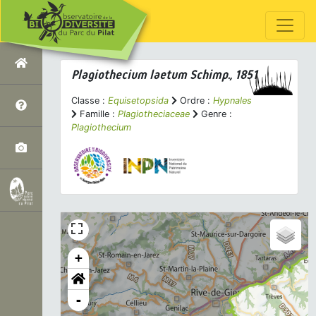
Plagiothecium laetum
Schimp., 1851
Classe :
Equisetopsida
Ordre :
Hypnales
Famille :
Plagiotheciaceae
Genre :
Plagiothecium
+
-