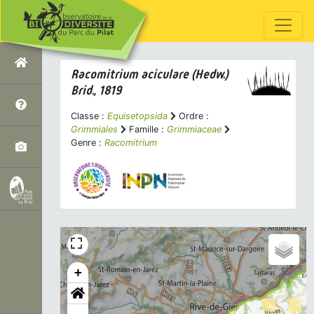
Racomitrium aciculare
(Hedw.)
Brid., 1819
Classe :
Equisetopsida
Ordre :
Grimmiales
Famille :
Grimmiaceae
Genre :
Racomitrium
+