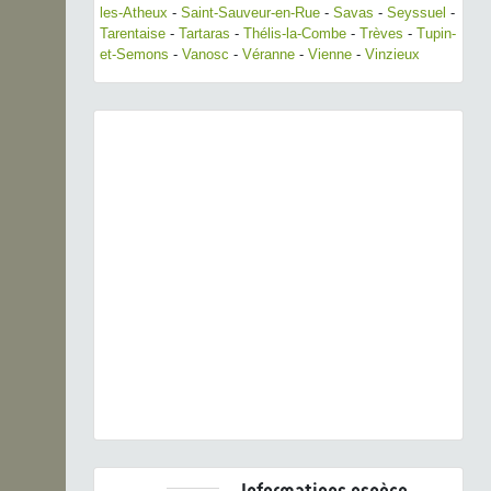
les-Atheux
-
Saint-Sauveur-en-Rue
-
Savas
-
Seyssuel
-
Tarentaise
-
Tartaras
-
Thélis-la-Combe
-
Trèves
-
Tupin-
et-Semons
-
Vanosc
-
Véranne
-
Vienne
-
Vinzieux
Previous
Next
Poecile palustris (Linnaeus, 1758) © R. Clerc - CC
BY-NC-SA
Informations espèce