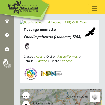
Mésange nonnette
Poecile palustris
(Linnaeus, 1758)
Classe :
Aves
Ordre :
Passeriformes
Famille :
Paridae
Genre :
Poecile
+