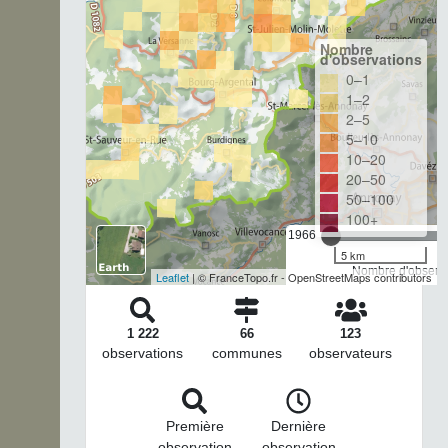
Nombre
d'observations
0–1
1–2
2–5
5–10
10–20
20–50
50–100
100+
1966
5 km
Nombre d'observa
Leaflet
| © FranceTopo.fr - OpenStreetMaps contributors
1 222
66
123
observations
communes
observateurs
Première
Dernière
observation
observation