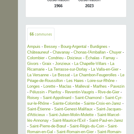
1966
2023
66
communes
Ampuis
-
Bessey
-
Bourg-Argental
-
Burdignes
-
Châteauneuf
-
Chavanay
-
Chonas-l'Amballan
-
Chuyer
-
Colombier
-
Condrieu
-
Doizieux
-
Échalas
-
Farnay
-
Givors
-
Graix
-
Jonzieux
-
La Chapelle-Villars
-
La
Ricamarie
-
La Terrasse-sur-Dorlay
-
La Valla-en-Gier
-
La Versanne
-
Le Bessat
-
Le Chambon-Feugerolles
-
Le
Péage-de-Roussillon
-
Les Haies
-
Loire-sur-Rhône
-
Longes
-
Lorette
-
Maclas
-
Malleval
-
Marlhes
-
Pavezin
-
Pélussin
-
Planfoy
-
Reventin-Vaugris
-
Rive-de-Gier
-
Roisey
-
Saint-Appolinard
-
Saint-Chamond
-
Saint-Cyr-
sur-le-Rhône
-
Sainte-Colombe
-
Sainte-Croix-en-Jarez
-
Saint-Étienne
-
Saint-Genest-Malifaux
-
Saint-Jacques-
d'Atticieux
-
Saint-Julien-Molin-Molette
-
Saint-Marcel-
lès-Annonay
-
Saint-Maurice-l'Exil
-
Saint-Paul-en-Jarez
-
Saint-Pierre-de-Bœuf
-
Saint-Régis-du-Coin
-
Saint-
Romain-en-Gal
-
Saint-Romain-en-Gier
-
Saint-Romain-