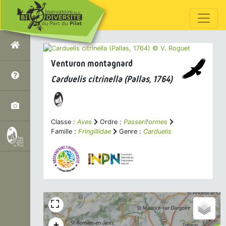
Venturon montagnard
Carduelis citrinella
(Pallas, 1764)
Classe :
Aves
Ordre :
Passeriformes
Famille :
Fringillidae
Genre :
Carduelis
+