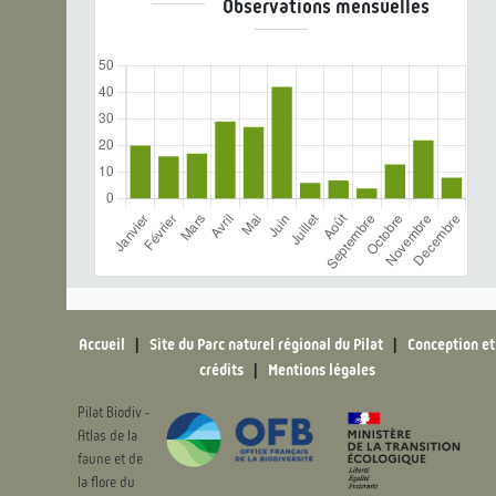
Observations mensuelles
Accueil
|
Site du Parc naturel régional du Pilat
|
Conception et
crédits
|
Mentions légales
Pilat Biodiv -
Atlas de la
faune et de
la flore du