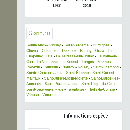
1967
2019
32
communes
Boulieu-lès-Annonay
-
Bourg-Argental
-
Burdignes
-
Chuyer
-
Colombier
-
Doizieux
-
Farnay
-
Graix
-
La
Chapelle-Villars
-
La Terrasse-sur-Dorlay
-
La Valla-en-
Gier
-
La Versanne
-
Le Bessat
-
Longes
-
Marlhes
-
Pavezin
-
Pélussin
-
Planfoy
-
Roisey
-
Saint-Chamond
-
Sainte-Croix-en-Jarez
-
Saint-Étienne
-
Saint-Genest-
Malifaux
-
Saint-Julien-Molin-Molette
-
Saint-Marcel-lès-
Annonay
-
Saint-Paul-en-Jarez
-
Saint-Régis-du-Coin
-
Saint-Sauveur-en-Rue
-
Tarentaise
-
Thélis-la-Combe
-
Vanosc
-
Véranne
Informations espèce