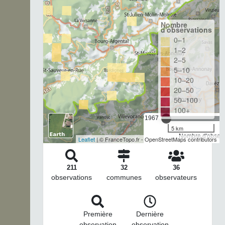
Nombre
d'observations
0–1
1–2
2–5
5–10
10–20
20–50
50–100
100+
1967
5 km
Nombre d'observa
Leaflet
| © FranceTopo.fr - OpenStreetMaps contributors
211
32
36
observations
communes
observateurs
Première
Dernière
observation
observation