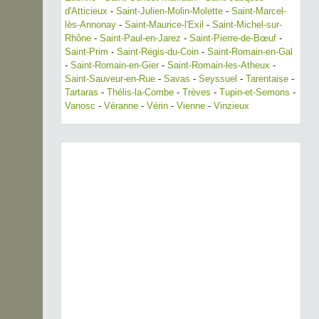
d'Atticieux
-
Saint-Julien-Molin-Molette
-
Saint-Marcel-
lès-Annonay
-
Saint-Maurice-l'Exil
-
Saint-Michel-sur-
Rhône
-
Saint-Paul-en-Jarez
-
Saint-Pierre-de-Bœuf
-
Saint-Prim
-
Saint-Régis-du-Coin
-
Saint-Romain-en-Gal
-
Saint-Romain-en-Gier
-
Saint-Romain-les-Atheux
-
Saint-Sauveur-en-Rue
-
Savas
-
Seyssuel
-
Tarentaise
-
Tartaras
-
Thélis-la-Combe
-
Trèves
-
Tupin-et-Semons
-
Vanosc
-
Véranne
-
Vérin
-
Vienne
-
Vinzieux
Previous
Next
Aegithalos caudatus (Linnaeus, 1758) © M. Bartoli -