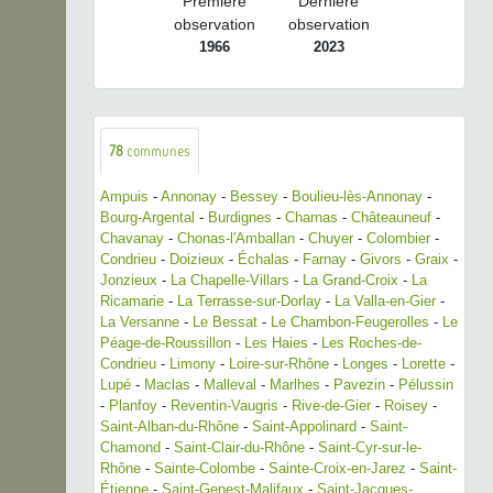
Première
Dernière
observation
observation
1966
2023
78
communes
Ampuis
-
Annonay
-
Bessey
-
Boulieu-lès-Annonay
-
Bourg-Argental
-
Burdignes
-
Charnas
-
Châteauneuf
-
Chavanay
-
Chonas-l'Amballan
-
Chuyer
-
Colombier
-
Condrieu
-
Doizieux
-
Échalas
-
Farnay
-
Givors
-
Graix
-
Jonzieux
-
La Chapelle-Villars
-
La Grand-Croix
-
La
Ricamarie
-
La Terrasse-sur-Dorlay
-
La Valla-en-Gier
-
La Versanne
-
Le Bessat
-
Le Chambon-Feugerolles
-
Le
Péage-de-Roussillon
-
Les Haies
-
Les Roches-de-
Condrieu
-
Limony
-
Loire-sur-Rhône
-
Longes
-
Lorette
-
Lupé
-
Maclas
-
Malleval
-
Marlhes
-
Pavezin
-
Pélussin
-
Planfoy
-
Reventin-Vaugris
-
Rive-de-Gier
-
Roisey
-
Saint-Alban-du-Rhône
-
Saint-Appolinard
-
Saint-
Chamond
-
Saint-Clair-du-Rhône
-
Saint-Cyr-sur-le-
Rhône
-
Sainte-Colombe
-
Sainte-Croix-en-Jarez
-
Saint-
Étienne
-
Saint-Genest-Malifaux
-
Saint-Jacques-