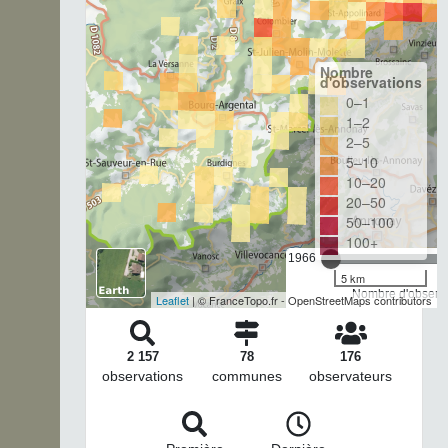
Nombre
d'observations
0–1
1–2
2–5
5–10
10–20
20–50
50–100
100+
1966
5 km
Nombre d'observa
Leaflet
| © FranceTopo.fr - OpenStreetMaps contributors
2 157
78
176
observations
communes
observateurs