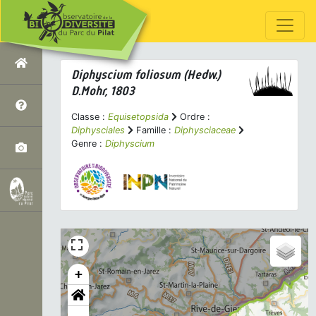
Diphyscium foliosum
(Hedw.)
D.Mohr, 1803
Classe :
Equisetopsida
Ordre :
Diphysciales
Famille :
Diphysciaceae
Genre :
Diphyscium
+