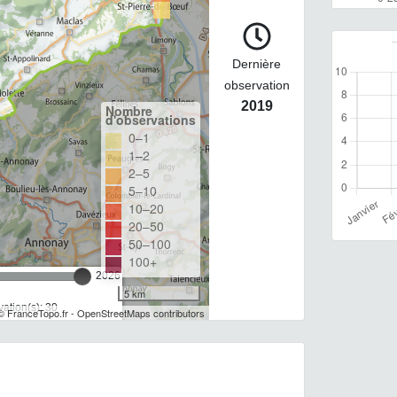
Dernière
observation
2019
Nombre
d'observations
0–1
1–2
2–5
5–10
10–20
20–50
50–100
100+
2026
5 km
ation(s): 30
© FranceTopo.fr - OpenStreetMaps contributors