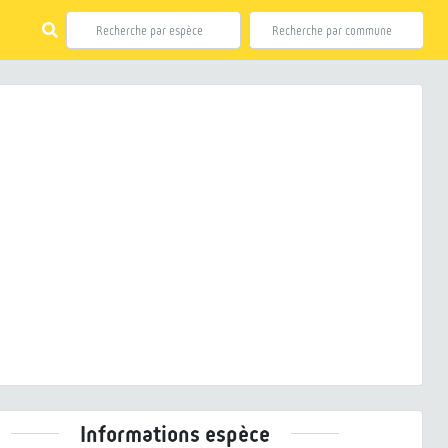
ious
Next
 riparia (Linnaeus, 1758) © J.P. Siblet - CC BY-NC-SA
Informations espèce