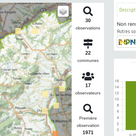
Descript
30
Non ren
observations
Autres so
22
communes
17
observateurs
Première
observation
1971