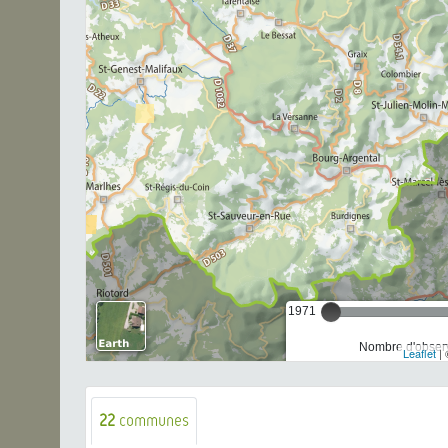
1971
Nombre d'observ
Leaflet
| 
22
communes