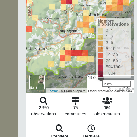
Nombre
d'observations
0–1
1–2
2–5
5–10
10–20
20–50
50–100
100+
1972
5 km
Nombre d'observa
Leaflet
| © FranceTopo.fr - OpenStreetMaps contributors
2 950
75
160
observations
communes
observateurs
Première
Dernière