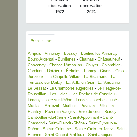
observation
observation
1972
2024
75
communes
Ampuis
-
Annonay
-
Bessey
-
Boulieu-lès-Annonay
-
Bourg-Argental
-
Burdignes
-
Charnas
-
Châteauneuf
-
Chavanay
-
Chonas-l'Amballan
-
Chuyer
-
Colombier
-
Condrieu
-
Doizieux
-
Échalas
-
Farnay
-
Givors
-
Graix
-
Jonzieux
-
La Chapelle-Villars
-
La Ricamarie
-
La
Terrasse-sur-Dorlay
-
La Valla-en-Gier
-
La Versanne
-
Le Bessat
-
Le Chambon-Feugerolles
-
Le Péage-de-
Roussillon
-
Les Haies
-
Les Roches-de-Condrieu
-
Limony
-
Loire-sur-Rhône
-
Longes
-
Lorette
-
Lupé
-
Maclas
-
Malleval
-
Marlhes
-
Pavezin
-
Pélussin
-
Planfoy
-
Reventin-Vaugris
-
Rive-de-Gier
-
Roisey
-
Saint-Alban-du-Rhône
-
Saint-Appolinard
-
Saint-
Chamond
-
Saint-Clair-du-Rhône
-
Saint-Cyr-sur-le-
Rhône
-
Sainte-Colombe
-
Sainte-Croix-en-Jarez
-
Saint-
Étienne
-
Saint-Genest-Malifaux
-
Saint-Jacques-