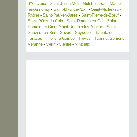
d'Atticieux
-
Saint-Julien-Molin-Molette
-
Saint-Marcel-
lès-Annonay
-
Saint-Maurice-l'Exil
-
Saint-Michel-sur-
Rhône
-
Saint-Paul-en-Jarez
-
Saint-Pierre-de-Bœuf
-
Saint-Régis-du-Coin
-
Saint-Romain-en-Gal
-
Saint-
Romain-en-Gier
-
Saint-Romain-les-Atheux
-
Saint-
Sauveur-en-Rue
-
Savas
-
Seyssuel
-
Tarentaise
-
Tartaras
-
Thélis-la-Combe
-
Trèves
-
Tupin-et-Semons
-
Véranne
-
Vérin
-
Vienne
-
Vinzieux
Previous
Next
Alauda arvensis Linnaeus, 1758 © J.P. Siblet - CC