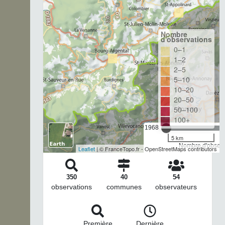
Nombre
d'observations
0–1
1–2
2–5
5–10
10–20
20–50
50–100
100+
1968
5 km
Nombre d'observa
Leaflet
| © FranceTopo.fr - OpenStreetMaps contributors
350
40
54
observations
communes
observateurs
Première
Dernière