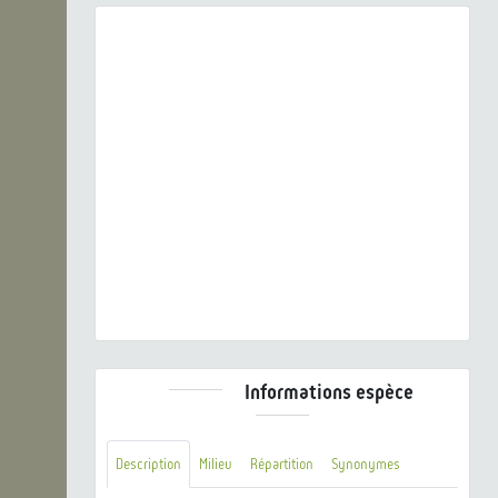
Previous
Next
Actitis hypoleucos (Linnaeus, 1758) © J. LAIGNEL -
CC BY-NC-SA
Informations espèce
Description
Milieu
Répartition
Synonymes