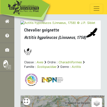
Chevalier guignette
Actitis hypoleucos
(Linnaeus, 1758)
Classe :
Aves
Ordre :
Charadriiformes
Famille :
Scolopacidae
Genre :
Actitis