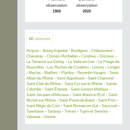
observation
observation
1968
2020
40
communes
Ampuis
-
Bourg-Argental
-
Burdignes
-
Châteauneuf
-
Chavanay
-
Chonas-l'Amballan
-
Condrieu
-
Doizieux
-
La Terrasse-sur-Dorlay
-
La Valla-en-Gier
-
Le Péage-de-
Roussillon
-
Les Roches-de-Condrieu
-
Limony
-
Longes
-
Maclas
-
Marlhes
-
Planfoy
-
Reventin-Vaugris
-
Saint-
Alban-du-Rhône
-
Saint-Appolinard
-
Saint-Chamond
-
Saint-Clair-du-Rhône
-
Saint-Cyr-sur-le-Rhône
-
Sainte-
Colombe
-
Saint-Étienne
-
Saint-Genest-Malifaux
-
Saint-Jacques-d'Atticieux
-
Saint-Maurice-l'Exil
-
Saint-
Michel-sur-Rhône
-
Saint-Pierre-de-Bœuf
-
Saint-Prim
-
Saint-Régis-du-Coin
-
Saint-Romain-en-Gal
-
Seyssuel
-
Tarentaise
-
Tartaras
-
Trèves
-
Tupin-et-Semons
-
Véranne
-
Vienne