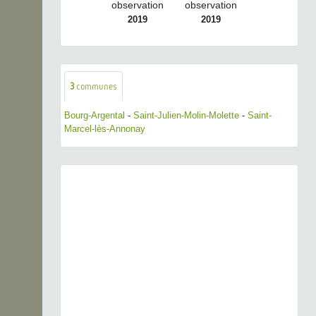
observation
observation
2019
2019
3
communes
Bourg-Argental
-
Saint-Julien-Molin-Molette
-
Saint-
Marcel-lès-Annonay
Previous
Next