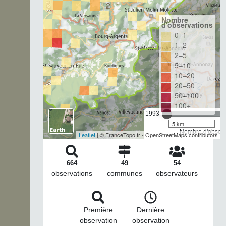
Nombre
d'observations
0–1
1–2
2–5
5–10
10–20
20–50
50–100
100+
1993
5 km
Nombre d'observa
Leaflet
| © FranceTopo.fr - OpenStreetMaps contributors
664
49
54
observations
communes
observateurs
Première
Dernière
observation
observation