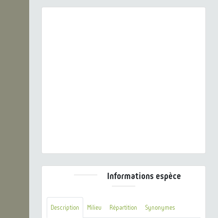
Previous
Next
Potentilla erecta (L.) Raeusch., 1797 © S. Filoche -
CC BY-NC-SA
Informations espèce
Description
Milieu
Répartition
Synonymes