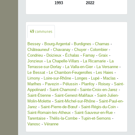
1993
2022
49
communes
Bessey
-
Bourg-Argental
-
Burdignes
-
Charnas
-
Châteauneuf
-
Chavanay
-
Chuyer
-
Colombier
-
Condrieu
-
Doizieux
-
Échalas
-
Farnay
-
Graix
-
Jonzieux
-
La Chapelle-Villars
-
La Ricamarie
-
La
Terrasse-sur-Dorlay
-
La Valla-en-Gier
-
La Versanne
-
Le Bessat
-
Le Chambon-Feugerolles
-
Les Haies
-
Limony
-
Loire-sur-Rhône
-
Longes
-
Lupé
-
Maclas
-
Marlhes
-
Pavezin
-
Pélussin
-
Planfoy
-
Roisey
-
Saint-
Appolinard
-
Saint-Chamond
-
Sainte-Croix-en-Jarez
-
Saint-Étienne
-
Saint-Genest-Malifaux
-
Saint-Julien-
Molin-Molette
-
Saint-Michel-sur-Rhône
-
Saint-Paul-en-
Jarez
-
Saint-Pierre-de-Bœuf
-
Saint-Régis-du-Coin
-
Saint-Romain-les-Atheux
-
Saint-Sauveur-en-Rue
-
Tarentaise
-
Thélis-la-Combe
-
Tupin-et-Semons
-
Vanosc
-
Véranne