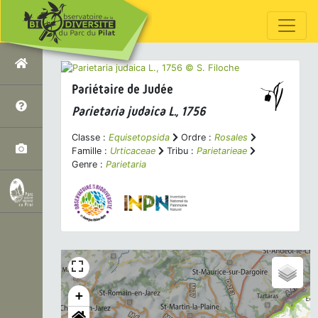
Pariétaire de Judée
Parietaria judaica
L., 1756
Classe :
Equisetopsida
Ordre :
Rosales
Famille :
Urticaceae
Tribu :
Parietarieae
Genre :
Parietaria
+