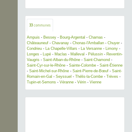
33
communes
Ampuis
-
Bessey
-
Bourg-Argental
-
Charnas
-
Châteauneuf
-
Chavanay
-
Chonas-l'Amballan
-
Chuyer
-
Condrieu
-
La Chapelle-Villars
-
La Versanne
-
Limony
-
Longes
-
Lupé
-
Maclas
-
Malleval
-
Pélussin
-
Reventin-
Vaugris
-
Saint-Alban-du-Rhône
-
Saint-Chamond
-
Saint-Cyr-sur-le-Rhône
-
Sainte-Colombe
-
Saint-Étienne
-
Saint-Michel-sur-Rhône
-
Saint-Pierre-de-Bœuf
-
Saint-
Romain-en-Gal
-
Seyssuel
-
Thélis-la-Combe
-
Trèves
-
Tupin-et-Semons
-
Véranne
-
Vérin
-
Vienne